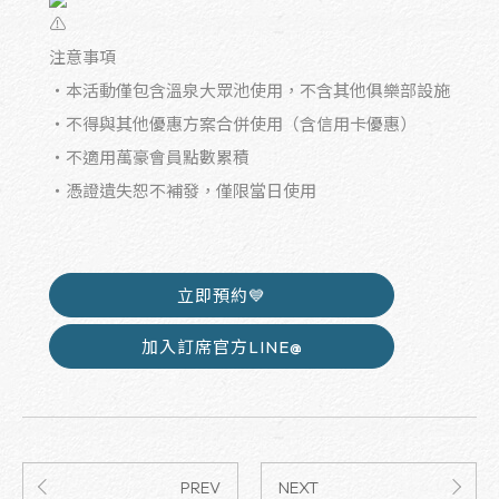
注意事項
・本活動僅包含溫泉大眾池使用，不含其他俱樂部設施
・不得與其他優惠方案合併使用（含信用卡優惠）
・不適用萬豪會員點數累積
・憑證遺失恕不補發，僅限當日使用
立即預約💙
加入訂席官方LINE@
PREV
NEXT