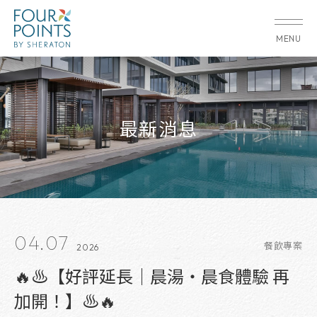
MENU
最新消息
04.07
餐飲專案
2026
🔥♨️【好評延長｜晨湯・晨食體驗 再
加開！】♨️🔥