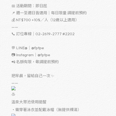
📅 活動期間：即日起
📌 週一至週日皆適用｜每日限量 請提前預約
💰 NT$700 +10%／人（12歲以上適用）
——
📞 訂位專線｜02-2619-2777 #2202
💬 LINE@｜@fptpe
📷 Instagram｜@fptpe
📲 名額有限，敬請提前預約
把早晨，留給自己一次 ✨
——
溫泉大眾池使用提醒
・需穿著泳衣並配戴泳帽（無提供裸湯）