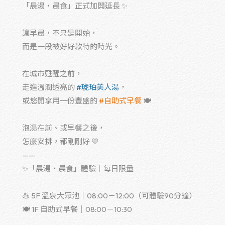
「晨湯・晨食」正式加開延長 ✨
讓早晨，不只是開始，
而是一段被好好款待的時光。
在城市甦醒之前，
走進溫潤透亮的
#琥珀美人湯
，
或悠閒享用一份豐盛的
#自助式早餐
🍽️
泡湯在前、或早餐之後，
怎麼安排，都剛剛好 💛
——
✨「晨湯・晨食」體驗｜每日限量
♨️ 5F 溫泉大眾池｜08:00－12:00（可體驗90分鐘）
🍽️ 1F 自助式早餐｜08:00－10:30