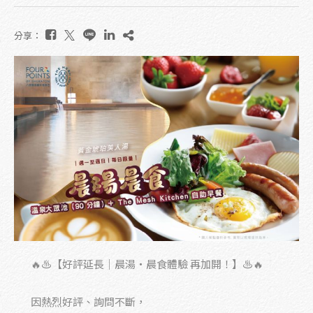
分享：
🔥♨️【好評延長｜晨湯・晨食體驗 再加開！】♨️🔥
因熱烈好評、詢問不斷，