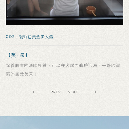
003
宴會廳
【會 · 宴】
好的場地成就好的會議，全新多功能會議設備，寬闊的空
間可擺放多種桌型。
PREV
NEXT