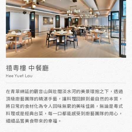
禧粵樓 中餐廳
Hee Yuet Lau
在青翠綿延的觀音山與壯闊淡水河的美景環抱之下，透過
頂級廚藝團隊的精湛手藝，讓料理回歸到最自然的本質，
將日常的食材化為令人回味無窮的美味佳餚，無論是粵式
料理或是經典台菜，每一口都能感受到廚藝團隊的用心，
細細品嘗美食帶來的幸福。