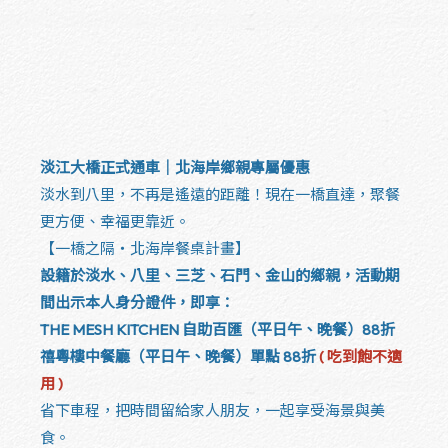
淡江大橋正式通車｜北海岸鄉親專屬優惠
淡水到八里，不再是遙遠的距離！現在一橋直達，聚餐
更方便、幸福更靠近。
【一橋之隔・北海岸餐桌計畫】
設籍於淡水、八里、三芝、石門、金山的鄉親，活動期
間出示本人身分證件，即享：
THE MESH KITCHEN 自助百匯（平日午、晚餐）88折
禧粵樓中餐廳（平日午、晚餐）單點 88折
( 吃到飽不適
用 )
省下車程，把時間留給家人朋友，一起享受海景與美
食。