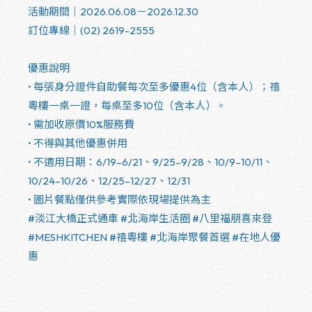
活動期間｜2026.06.08－2026.12.30
訂位專線｜(02) 2619-2555
優惠說明
• 每張身分證件自助餐每次至多優惠4位（含本人）；禧
粵樓一桌一證，每桌至多10位（含本人）。
• 需加收原價10%服務費
• 不得與其他優惠併用
• 不適用日期：6/19–6/21、9/25–9/28、10/9–10/11、
10/24–10/26、12/25–12/27、12/31
• 圖片餐點僅供參考實際依現場提供為主
#淡江大橋正式通車
#北海岸生活圈
#八里福朋喜來登
#MESHKITCHEN
#禧粵樓
#北海岸聚餐首選
#在地人優
惠