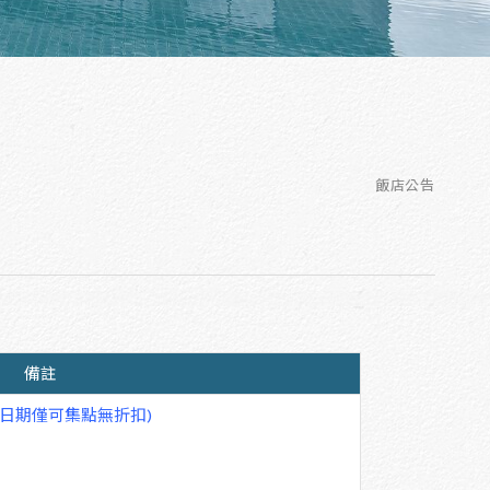
飯店公告
備註
日
期
僅可集點無折扣
)