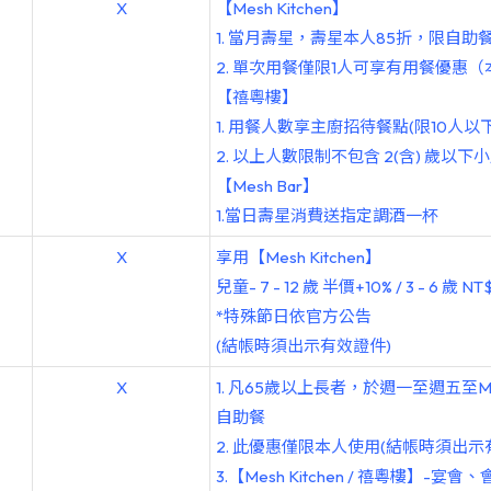
X
【Mesh Kitchen】
1. 當月壽星，壽星本人85折，限自
2. 單次用餐僅限1人可享有用餐優惠（
【禧粵樓】
1. 用餐人數享主廚招待餐點(限10人以
2. 以上人數限制不包含 2(含) 歲以下
【Mesh Bar】
1.當日壽星消費送指定調酒一杯
X
享用【Mesh Kitchen】
兒童- 7 - 12 歲 半價+10% / 3 - 6 歲
*特殊節日依官方公告
(結帳時須出示有效證件)
X
1. 凡65歲以上長者，於週一至週五至Me
自助餐
2. 此優惠僅限本人使用(結帳時須出示
3.【Mesh Kitchen / 禧粵樓