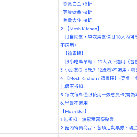
尊
貴
白金
>8
折
尊
貴
钛金
>8
折
尊
貴
大使
>8
折
2.
【
Mesh Kitchen
】
限自助餐，單次用餐僅限
10
人內可
不適用）
【禧粵樓】
限小吃區單點，
10
人以下適用（含
3.
小朋友
(3~6
歲,7~12歲者)不適用
4.
【
Mesh Kitchen /
禧粵樓】
-
宴會、
此優惠折扣
5.
每次每桌僅限使用一張會員卡
(
需為
6.
早餐不適用
【
Mesh Bar
】
1.
無折扣，無累積萬豪點數
2.
館內寄賣商品、各項活動票券、現