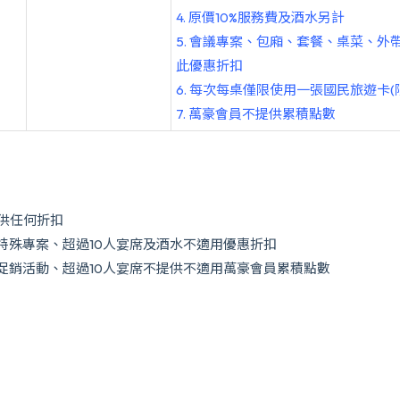
4. 原價10%服務費及酒水另計
5. 會議專案、包廂、套餐、桌菜、外
此優惠折扣
6. 每次每桌僅限使用一張國民旅遊卡
7. 萬豪會員不提供累積點數
酒精性飲料
om Dining）不提供任何折扣
、禮盒、特殊專案、超過10人宴席及酒水不適用優惠折扣
促銷活動、超過10人宴席不提供不適用萬豪會員累積點數
國定假日不適用