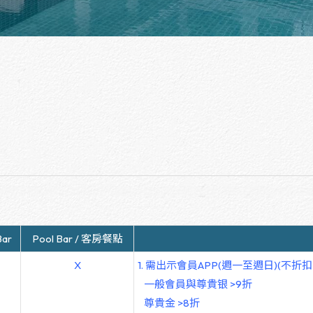
Bar
Pool Bar / 客房餐點
X
1.
需出示會員
APP(
週一至週日
)(
不折扣
一
般會員與
尊貴银
>9
折
尊貴金
>8
折