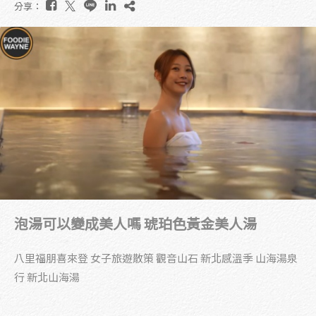
分享：
泡湯可以變成美人嗎 琥珀色黃金美人湯
八里福朋喜來登 女子旅遊散策 觀音山石 新北感溫季 山海湯泉
行 新北山海湯