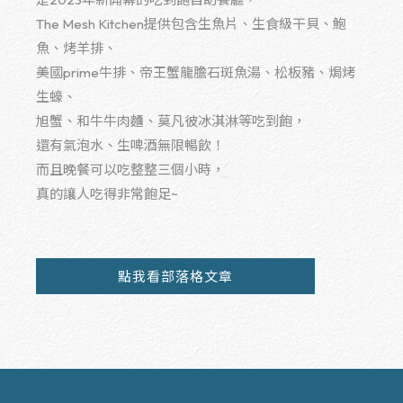
The Mesh Kitchen提供包含生魚片、生食級干貝、鮑
魚、烤羊排、
美國prime牛排、帝王蟹龍膽石斑魚湯、松板豬、焗烤
生蠔、
旭蟹、和牛牛肉麵、莫凡彼冰淇淋等吃到飽，
還有氣泡水、生啤酒無限暢飲！
而且晚餐可以吃整整三個小時，
真的讓人吃得非常飽足~
點我看部落格文章