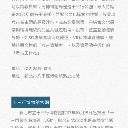
可以寓教於樂；另博物館周邊是十三行公園，最大特點
是20公尺磨石子滑梯，並配合文化探索的性質，設置以
考古為主題的尋寶沙坑，成為北臺灣第一座結合文化探
索與環境地貌的兒童共融遊戲場。設有：豐富互動體驗
設施，如3D虛擬實境海底隧道、VR科技導覽體驗、體
驗挖掘文物的「考古實驗室」、以及實際動手操作的
「考古工作站」
電話：(02)2619-1313
地址：新北市八里區博物館路200號
十三行博物館官網
新北市立十三行博物館於
113
年
10
月
15
日起推出「十
三門票吃喝加碼」活動，聯合新北市淡水區商圈文化觀