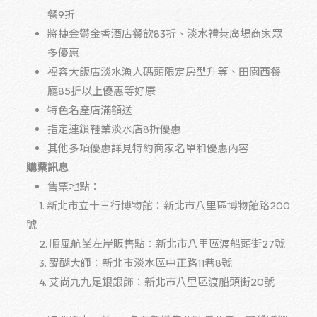
餐9折
將捷金鬱金香酒店餐飲83折、淡水禮萊廣場商家眾
多優惠
福容大飯店淡水漁人碼頭限定房型升等、田園西餐
廳85折以上優惠等好康
特色名產店滿額送
指定連鎖鞋業淡水店
8
折優惠
其他多項優惠詳見特約商家名單和優惠內容
購票訊息
售票地點：
1. 新北市立十三行博物館：新北市八里區博物館路200
號
2. 順風航業左岸販售點：新北市八里區渡船頭街27號
3. 醍醐大師：新北市淡水區中正路11巷8號
4. 艾尚九九足銀銀飾：新北市八里區渡船頭街20號