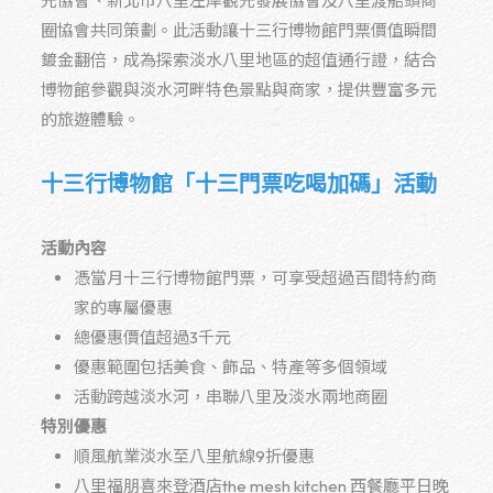
光協會、新北市八里左岸觀光發展協會及八里渡船頭商
圈協會共同策劃。此活動讓十三行博物館門票價值瞬間
鍍金翻倍，成為探索淡水八里地區的超值通行證，結合
博物館參觀與淡水河畔特色景點與商家，提供豐富多元
的旅遊體驗。
十三行博物館「十三門票吃喝加碼」活動
活動內容
憑當月十三行博物館門票，可享受超過百間特約商
家的專屬優惠
總優惠價值超過
3
千元
優惠範圍包括美食、飾品、特產等多個領域
活動跨越淡水河，串聯八里及淡水兩地商圈
特別優惠
順風航業淡水至八里航線
9
折優惠
八里福朋喜來登酒店the mesh kitchen 西餐廳平日晚