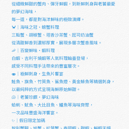
從細緻鮮甜的蟹肉、彈牙鮮蝦，到新鮮刺身與老饕最愛
的夢幻海味，
每一道，都是對海洋鮮味的極致演繹。
🦀｜海味之冠・螃蟹料理
三點蟹、胡椒蟹、塔香沙茶蟹、起司奶油蟹
從清甜鮮香到濃郁厚實，展現多層次蟹香風味。
🦐｜百變鮮味・蝦料理
白蝦、吉利干燒蝦等人氣料理輪番登場，
感受不同料理手法帶來的豐富層次。
🍣｜極鮮刺身・生魚片饗宴
鮭魚、旗魚、竹筴魚、鯊魚煙、黃金鯡魚等精選刺身，
以最純粹的方式呈現海鮮原始鮮甜。
🐚｜老饕珍饌・夢幻海味
蛤蜊、魷魚、大比目魚、鱸魚等海味齊聚，
一次品味豐盛海洋饗宴。
✨｜假日限定加碼
智利蟹腳、旭蟹、松葉蟹、泰國蝦、甜蝦、鮮蝦天婦